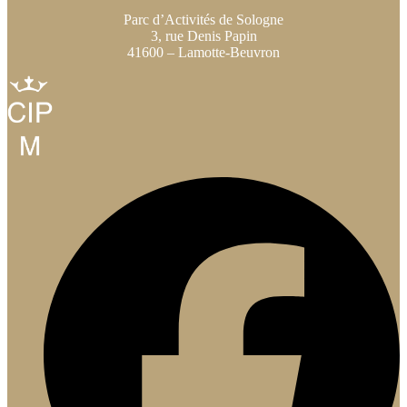
Parc d’Activités de Sologne
3, rue Denis Papin
41600 – Lamotte-Beuvron