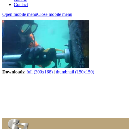
Contact
Open mobile menu
Close mobile menu
Downloads
:
full (300x168)
|
thumbnail (150x150)