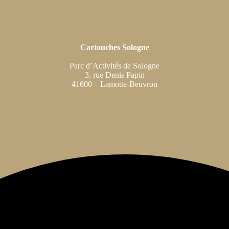
Cartouches Sologne
Parc d’Activités de Sologne
3, rue Denis Papin
41600 – Lamotte-Beuvron