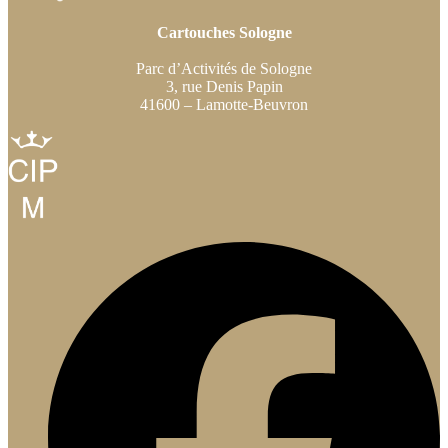
Cartouches Sologne
Parc d’Activités de Sologne
3, rue Denis Papin
41600 – Lamotte-Beuvron