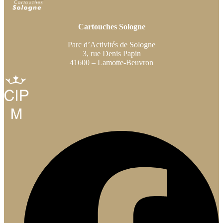
Cartouches Sologne
Parc d’Activités de Sologne
3, rue Denis Papin
41600 – Lamotte-Beuvron