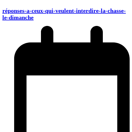
réponses-a-ceux-qui-veulent-interdire-la-chasse-
le-dimanche